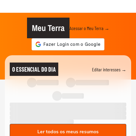
Meu Terra
Acessar o Meu Terra →
O ESSENCIAL DO DIA
Editar interesses →
Ler todos os meus resumos