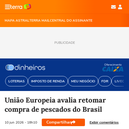
MAPA ASTRAL
TERRA MAIL
CENTRAL DO ASSINANTE
PUBLICIDADE
Oferecimento
LOTERIAS
IMPOSTO DE RENDA
MEU NEGÓCIO
FDR
LIVECOI
União Europeia avalia retomar
compra de pescados do Brasil
Compartilhar
Exibir comentários
10 jun
2026
- 18h10