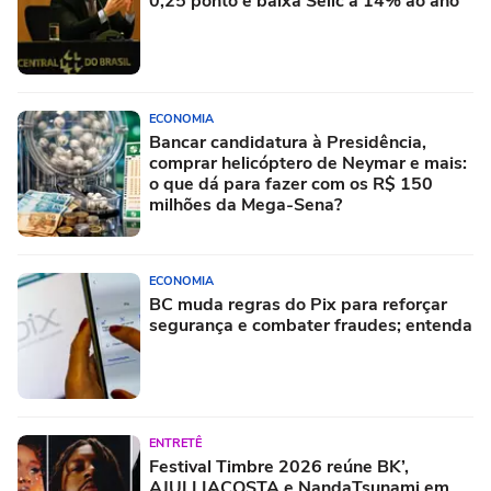
0,25 ponto e baixa Selic a 14% ao ano
ECONOMIA
Bancar candidatura à Presidência,
comprar helicóptero de Neymar e mais:
o que dá para fazer com os R$ 150
milhões da Mega-Sena?
ECONOMIA
BC muda regras do Pix para reforçar
segurança e combater fraudes; entenda
ENTRETÊ
Festival Timbre 2026 reúne BK’,
AJULLIACOSTA e NandaTsunami em