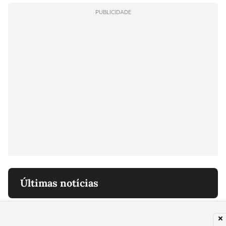
PUBLICIDADE
Últimas notícias
NÃO CAIA NESSA
Veja como funciona 'golpe do doce' que