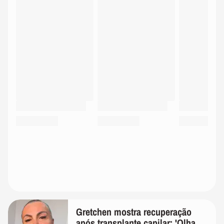
Gretchen mostra recuperação
após transplante capilar: 'Olha