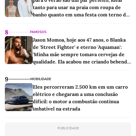
para o verão são um par perfeito, ideal
tanto para usar na praia com roupa de
banho quanto em uma festa com terno de
linho
8
FAMOSOS
Jason Momoa, hoje aos 47 anos, o Blanka
de 'Street Fighter' e eterno 'Aquaman':
'Minha mãe sempre tomava cervejas de
qualidade. Ela acabou me criando bebendo
as melhores'
9
MOBILIDADE
Eles percorreram 2.500 km em um carro
elétrico e chegaram a uma conclusão
difícil: o motor a combustão continua
imbatível na estrada
PUBLICIDADE