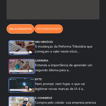
passíveis de restituição. Caso existam múltiplos
pagamentos a serem restituídos, deve-se fazer
um pedido para cada Documento de
Arrecadação do Simples Nacional (DAS).
RELACIONADOS
RECOMENDADOS
MEU NEGÓCIO
5 mudanças da Reforma Tributária que
começam a valer neste início...
CARREIRA
Entenda a importância de aprender um
segundo idioma para a...
BYTE
Nem prompt, nem hype: o que vai
legitimar novas marcas de IA é a...
E-COMMERCE
Compra pelo celular: sua empresa precisa