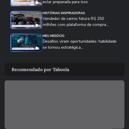
estar preparada para isso
HISTÓRIAS INSPIRADORAS
Vendedor de carros fatura R$ 250
milhões com plataforma de compra...
MEU NEGÓCIO
Desafios viram oportunidades: habilidade
se tornou estratégica...
MEU NEGÓCIO
Gerir finanças no Brasil é muito mais
Recomendado por Taboola
complexo do que nos EUA
MEU NEGÓCIO
Ser pai de filho neurodivergente e dono de
marca de brinquedos...
MEU NEGÓCIO
Como empresas de brinquedos artesanais
crescem em 2026?...
MEU NEGÓCIO