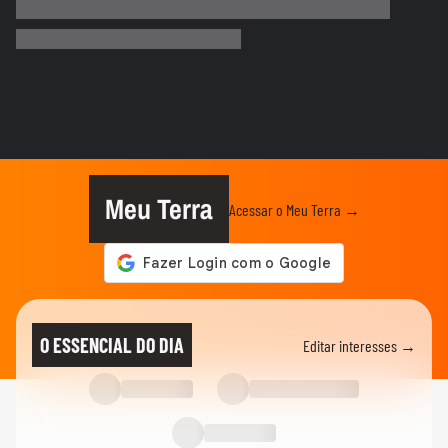
Quais os gatilhos de criatividade e como
os brinquedos artesanais...
MEU NEGÓCIO
Por que um profissional do mercado
financeiro entraria na área de...
MEU NEGÓCIO
O que muda para bares e restaurantes
com a Reforma Tributária
Meu Terra
Acessar o Meu Terra →
CARREIRA
Mini CEOs: adolescentes buscam
formação empreendedora antes de...
MEU NEGÓCIO
Transporte executivo de luxo vira negócio
O ESSENCIAL DO DIA
Editar interesses →
rentável nos EUA
MEU NEGÓCIO
Como crescer sem aporte: investir no time
de vendas é a solução