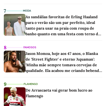
7
MODA
As sandálias favoritas de Erling Haaland
para o verão são um par perfeito, ideal
tanto para usar na praia com roupa de
banho quanto em uma festa com terno de
linho
8
FAMOSOS
Jason Momoa, hoje aos 47 anos, o Blanka
de 'Street Fighter' e eterno 'Aquaman':
'Minha mãe sempre tomava cervejas de
qualidade. Ela acabou me criando bebendo
as melhores'
9
FLAMENGO
De Arrascaeta vai gerar bom lucro ao
Flamengo