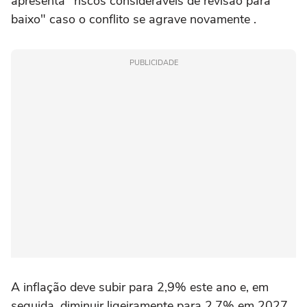
apresenta "riscos consideráveis de revisão para
baixo" caso o conflito se agrave novamente .
PUBLICIDADE
A inflação deve subir para 2,9% este ano e, em
⁠seguida, diminuir ligeiramente para 2,7% em 2027,