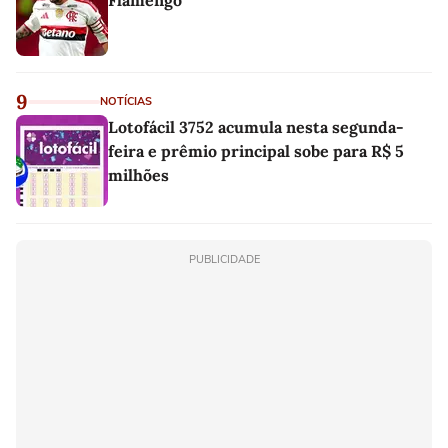
Flamengo
9
NOTÍCIAS
Lotofácil 3752 acumula nesta segunda-
feira e prêmio principal sobe para R$ 5
milhões
PUBLICIDADE