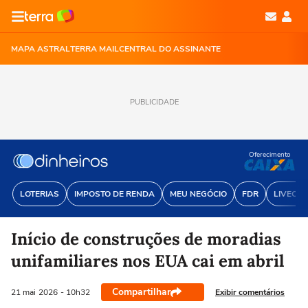
MAPA ASTRAL
TERRA MAIL
CENTRAL DO ASSINANTE
PUBLICIDADE
Oferecimento
LOTERIAS
IMPOSTO DE RENDA
MEU NEGÓCIO
FDR
LIVECOI
Início de construções de moradias
unifamiliares nos EUA cai em abril
Compartilhar
Exibir comentários
21 mai
2026
- 10h32