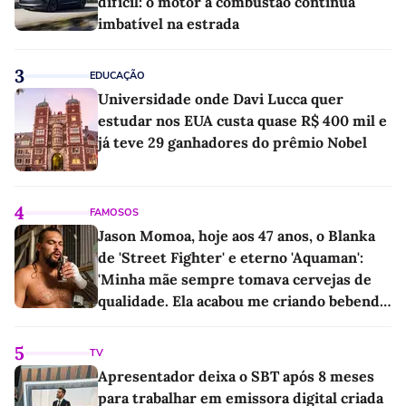
difícil: o motor a combustão continua
imbatível na estrada
3
EDUCAÇÃO
Universidade onde Davi Lucca quer
estudar nos EUA custa quase R$ 400 mil e
já teve 29 ganhadores do prêmio Nobel
4
FAMOSOS
Jason Momoa, hoje aos 47 anos, o Blanka
de 'Street Fighter' e eterno 'Aquaman':
'Minha mãe sempre tomava cervejas de
qualidade. Ela acabou me criando bebendo
as melhores'
5
TV
Apresentador deixa o SBT após 8 meses
para trabalhar em emissora digital criada