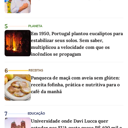
5
PLANETA
Em 1950, Portugal plantou eucaliptos para
estabilizar seus solos. Sem saber,
multiplicou a velocidade com que os
incêndios se propagam
6
RECEITAS
Panqueca de maçã com aveia sem glúten:
receita fofinha, prática e nutritiva para o
café da manhã
7
EDUCAÇÃO
Universidade onde Davi Lucca quer
estudar nos EUA custa quase R$ 400 mil e