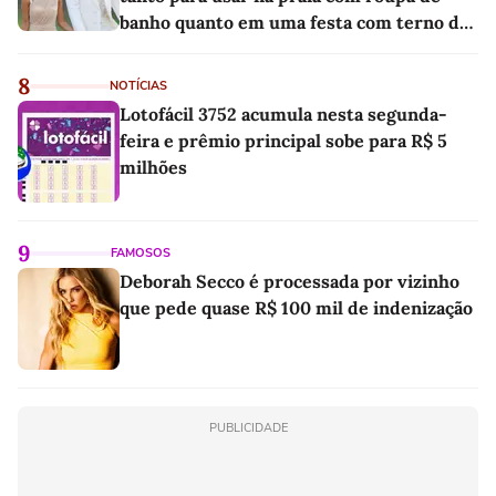
banho quanto em uma festa com terno de
linho
8
NOTÍCIAS
Lotofácil 3752 acumula nesta segunda-
feira e prêmio principal sobe para R$ 5
milhões
9
FAMOSOS
Deborah Secco é processada por vizinho
que pede quase R$ 100 mil de indenização
PUBLICIDADE