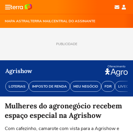
MAPA ASTRAL
TERRA MAIL
CENTRAL DO ASSINANTE
PUBLICIDADE
Oferecimento
Agrishow
LOTERIAS
IMPOSTO DE RENDA
MEU NEGÓCIO
FDR
LIVECOI
Mulheres do agronegócio recebem
espaço especial na Agrishow
Com cafezinho, camarote com vista para a Agrishow e