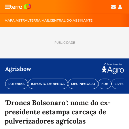
MAPA ASTRAL
TERRA MAIL
CENTRAL DO ASSINANTE
PUBLICIDADE
Oferecimento
Agrishow
LOTERIAS
IMPOSTO DE RENDA
MEU NEGÓCIO
FDR
LIVECOI
'Drones Bolsonaro': nome do ex-
presidente estampa carcaça de
pulverizadores agrícolas