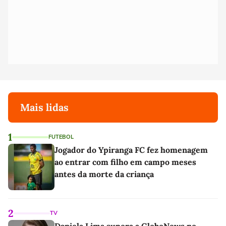
Mais lidas
1
FUTEBOL
Jogador do Ypiranga FC fez homenagem
ao entrar com filho em campo meses
antes da morte da criança
2
TV
Daniela Lima supera a GloboNews no