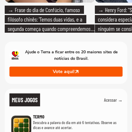
→ Frase do dia de Confúcio, famoso
→ Henry Ford: "S
filósofo chinês: 'Temos duas vidas, e a
considera especia
segunda começa quando compreendemos
ninguém se consi
que só temos uma'
realmente conhec
Ajude o Terra a ficar entre os 20 maiores sites de
notícias do Brasil.
Vote aqui!
MEUS JOGOS
Acessar →
TERMO
Descubra a palavra do dia em até 6 tentativas. Observe as
dicas e avance até acertar.