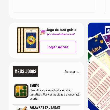
Jogo de tarô grátis
por André Mantovanni
Jogar agora
MEUS JOGOS
Acessar →
TERMO
Descubra a palavra do dia em até 6
tentativas. Observe as dicas e avance até
acertar.
PALAVRAS CRUZADAS