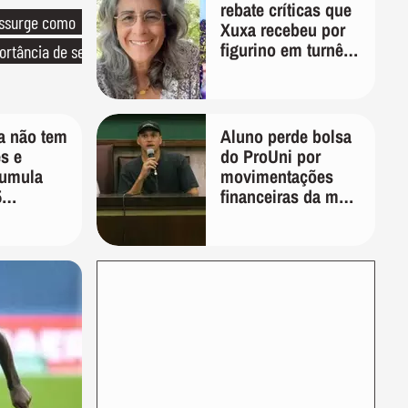
rebate críticas que
essurge como
Xuxa recebeu por
figurino em turnê:
ortância de ser
'É pura inveja e
preconceito'
a não tem
Aluno perde bolsa
s e
do ProUni por
cumula
movimentações
5
financeiras da mãe
eja as
em plataformas de
apostas