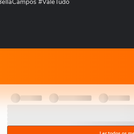
#BellaCampos #ValeTudo
Ler todos os m