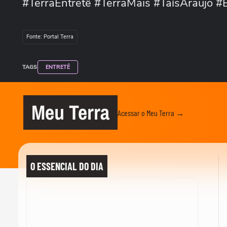
#TerraEntretê #TerraMais #TaísAraujo 
Fonte: Portal Terra
TAGS
ENTRETÊ
Meu Terra
Acessar o Meu Terra →
O ESSENCIAL DO DIA