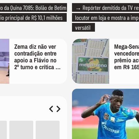
 da Quina 7085: Bolão de Betim
→ Repórter demitido da TV r
io principal de R$ 10,1 milhões
locutor em loja e mostra a imp
versátil
Zema diz não ver
Mega-Sen
contradição entre
vencedore
apoio a Flávio no
prêmio a
2º turno e crítica ao
em R$ 16
caso Master:
milhões; v
'Prefiro votar em
dezenas
um copo a votar no
PT'