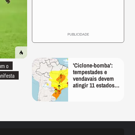
PUBLICIDADE
'Ciclone-bomba':
om o
tempestades e
nifesta
vendavais devem
atingir 11 estados
na sexta-feira,
alerta Inmet