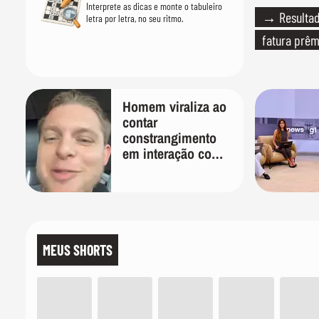
Interprete as dicas e monte o tabuleiro
→ Resultado
letra por letra, no seu ritmo.
fatura prêm
Homem viraliza ao
contar
constrangimento
em interação com
entregador: 'Que
humilhação'
MEUS SHORTS