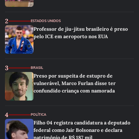
2
ESTADOS UNIDOS
Professor de jiu-jítsu brasileiro é preso
pelo ICE em aeroporto nos EUA
3
BRASIL
Preso por suspeita de estupro de
vulnerável, Marco Furlan disse ter
confundido criança com namorada
4
POLÍTICA
Filho 04 registra candidatura a deputado
federal como Jair Bolsonaro e declara
patrimônio de R$ 187 mil