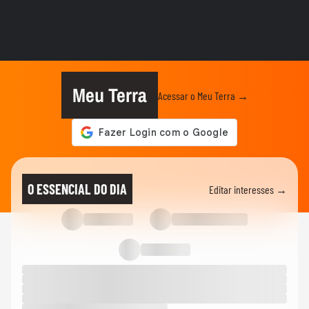
FAMOSOS
Gretchen atualiza recuperação após
transplante capilar: ‘Olha como...
FAMOSOS
'Raiva enorme': colega comenta prisão de
ator suspeito de estuprar...
Meu Terra
Acessar o Meu Terra →
FAMOSOS
'Mulheres precisam ser amadas, e não
compreendidas': namorado de...
FAMOSOS
Jojo Todynho se anima após lipo para
O ESSENCIAL DO DIA
Editar interesses →
retirar 4 kg das pernas:...
FAMOSOS
Boni rebate comentário de que ‘está gagá’
nas redes sociais
01:18