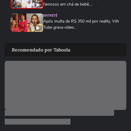
famosos em chá de bebê,...
ENTRETÊ
Após multa de R$ 350 mil por reality, Viih
Tube grava vídeo...
ENTRETÊ
Lúcia Veríssimo sai em defesa de Xuxa
Recomendado por Taboola
após críticas sobre turnê:...
MEU SONORA
Ana Castela mostra produção para
encontro e brinca: 'Está na hora...
FAMOSOS
Homem viraliza ao contar
constrangimento por causa de nome
'unissex'
FAMOSOS
Repórter da Record cai em bueiro durante
transmissão ao vivo em...