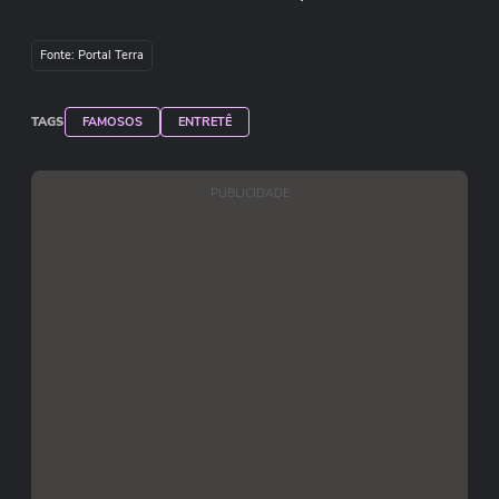
ator.
Fonte: Portal Terra
Pedro Garcia/Redação Terra
TAGS
FAMOSOS
ENTRETÊ
PUBLICIDADE