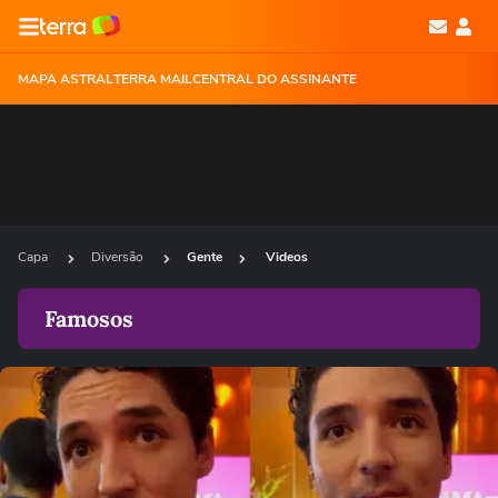
MAPA ASTRAL
TERRA MAIL
CENTRAL DO ASSINANTE
Capa
Diversão
Gente
Videos
Famosos
Ops!
Não foi possível reproduzir o vídeo