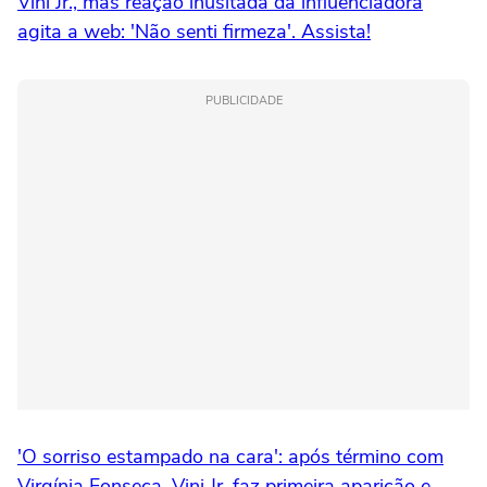
Vini Jr., mas reação inusitada da influenciadora
agita a web: 'Não senti firmeza'. Assista!
PUBLICIDADE
'O sorriso estampado na cara': após término com
Virgínia Fonseca, Vini Jr. faz primeira aparição e