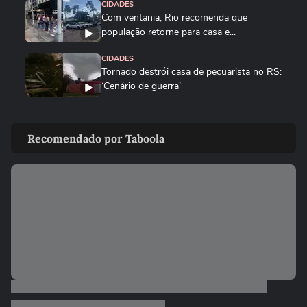
CIDADES
Com ventania, Rio recomenda que
população retorne para casa e...
CIDADES
Tornado destrói casa de pecuarista no RS:
‘Cenário de guerra’
CIDADES
Corredora diz que tomou rasteira de dois
Recomendado por Taboola
homens em parque de São...
CIDADES
Motorista de ônibus é retirado à força de
veículo por policiais...
CIDADES
Sessão da Câmara é interrompida após
briga entre vereadores no...
VIDA E ESTILO
'Comecei por necessidade de criança':
artista transforma tubos de...