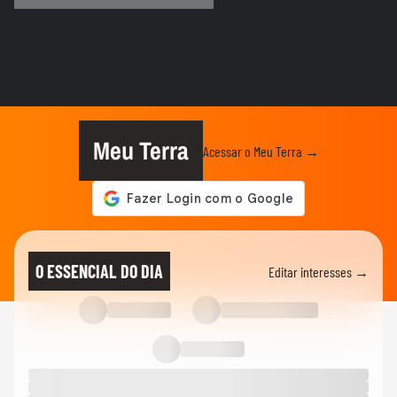
CIDADES
Tornado atinge cidade do RS pela
segunda semana seguida; veja
CIDADES
Chegada de ciclone provoca granizo e
afeta mais de 100 casas no RS
Meu Terra
Acessar o Meu Terra →
NOTÍCIAS
Vídeo mostra o momento em que pai e
madrasta suspeitos de matar...
NOTÍCIAS
Atraso em pedido gera discussão e briga
O ESSENCIAL DO DIA
Editar interesses →
generalizada entre...
CIDADES
Carreta tomba e contêiner de 28
toneladas esmaga carro na Grande...