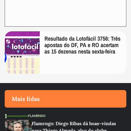
Resultado da Lotofácil 3756: Três
apostas do DF, PA e RO acertam
as 15 dezenas nesta sexta-feira
Mais lidas
1
FLAMENGO
Flamengo: Diego Ribas dá boas-vindas
para Thiago Almada, alvo do clube