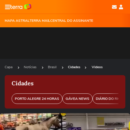
MAPA ASTRAL
TERRA MAIL
CENTRAL DO ASSINANTE
Capa
Notícias
Brasil
Cidades
Videos
Cidades
PORTO ALEGRE 24 HORAS
GÁVEA NEWS
DIÁRIO DO RIO
P
Ops!