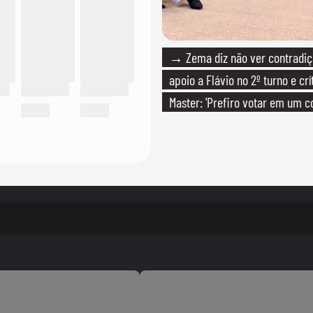
→ Zema diz não ver contradiç
apoio a Flávio no 2º turno e crí
Master: 'Prefiro votar em um c
PT'