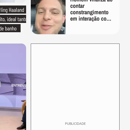
contar
rling Haaland
constrangimento
em interação com
to, ideal tanto
entregador: 'Que
 de banho
humilhação'
o de linho
PUBLICIDADE