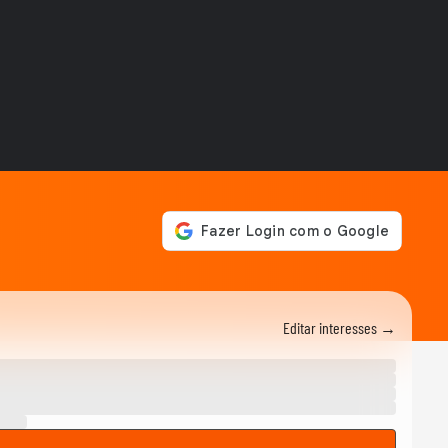
CIDADES
Carro fica pendurado em
estacionamento de prédio
após motorista...
CIDADES
Após fim da greve, falha na
CPTM provoca lotação em
estações de...
CIDADES
Incêndio destrói banca de
jornais após homem colocar
fogo em...
CIDADES
PM resgata trabalhador
boliviano após fuga de
oficina de costura...
Editar interesses →
POLÍTICA
Vereadora do PL manda
parlamentar do PT voltar
para o Ceará e é...
BRASIL
Ciclone extratropical coloca