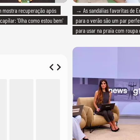
 mostra recuperação após
→ As sandálias favoritas de E
 capilar: 'Olha como estou bem'
para o verão são um par perfei
para usar na praia com roupa
quanto em uma festa com tern