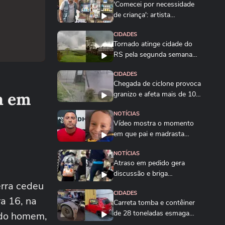
'Comecei por necessidade
de criança': artista
transforma tubos de...
CIDADES
Tornado atinge cidade do
RS pela segunda semana
seguida; veja
CIDADES
Chegada de ciclone provoca
a em
granizo e afeta mais de 100
casas no RS
NOTÍCIAS
Vídeo mostra o momento
em que pai e madrasta
suspeitos de matar...
NOTÍCIAS
Atraso em pedido gera
discussão e briga
erra cedeu
generalizada entre...
CIDADES
a 16, na
Carreta tomba e contêiner
de 28 toneladas esmaga
 do homem,
carro na Grande...