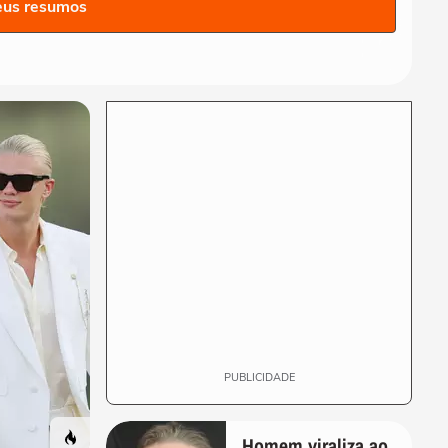
SP em alerta e governo cria
eus resumos
Gabinete...
CIDADES
Ciclone bomba: Defesa Civil
alerta para ventos de até
100 km/h em...
CIDADES
Vídeos mostram 'nuvem
cogumelo' durante incêndio
em...
CIDADES
Ferroviários aceitam
proposta e encerram greve
nas linhas 11, 12 e...
PUBLICIDADE
Homem viraliza ao