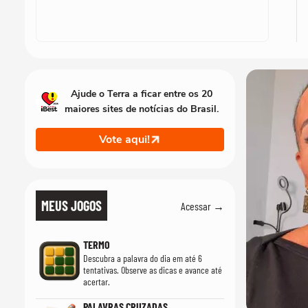
Ajude o Terra a ficar entre os 20
maiores sites de notícias do Brasil.
Vote aqui!
MEUS JOGOS
Acessar →
TERMO
Descubra a palavra do dia em até 6
tentativas. Observe as dicas e avance até
acertar.
PALAVRAS CRUZADAS