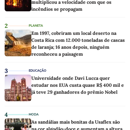
multiplicou a velocidade com que os
incêndios se propagam
2
PLANETA
Em 1997, cobriram um local deserto na
Costa Rica com 12.000 toneladas de cascas
de laranja; 16 anos depois, ninguém
reconheceu a paisagem
3
EDUCAÇÃO
Universidade onde Davi Lucca quer
estudar nos EUA custa quase R$ 400 mil e
já teve 29 ganhadores do prêmio Nobel
4
MODA
As sandálias mais bonitas da Usaflex são
na cor algodão-doce e aumentam a altura