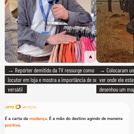
→ Repórter demitido da TV ressurge como
→ Colocaram um
locutor em loja e mostra a importância de ser
ver onde ele esta
versátil
desenhou um map
cientistas
É a carta da
mudança
. É a mão do destino agindo de maneira
positiva
.