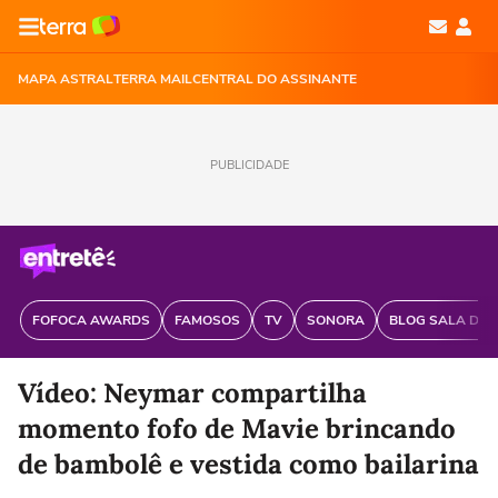
MAPA ASTRAL
TERRA MAIL
CENTRAL DO ASSINANTE
PUBLICIDADE
FOFOCA AWARDS
FAMOSOS
TV
SONORA
BLOG SALA DE 
Vídeo: Neymar compartilha
momento fofo de Mavie brincando
de bambolê e vestida como bailarina