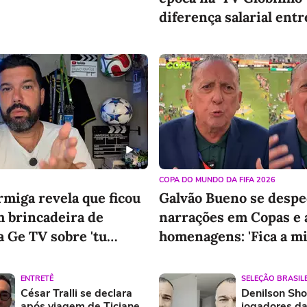
diferença salarial ent
e mulheres
COPA DO MUNDO DA FIFA 2026
miga revela que ficou
Galvão Bueno se despe
m brincadeira de
narrações em Copas e 
a Ge TV sobre 'tu
homenagens: 'Fica a m
emoção'
ENTRETÊ
SELEÇÃO BRASIL
César Tralli se declara
Denilson Sh
após viagem de Ticiane
jogadores da