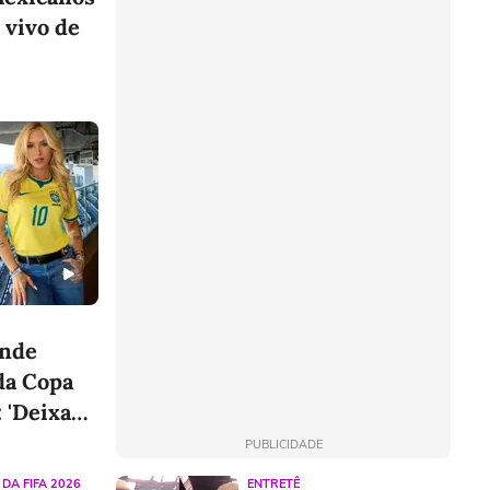
 vivo de
ende
da Copa
 'Deixa
PUBLICIDADE
DA FIFA 2026
ENTRETÊ