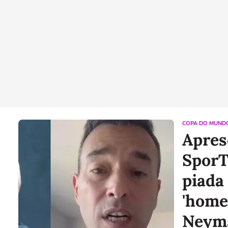
COPA DO MUNDO
Apres
SporT
piada
'home 
Neyma