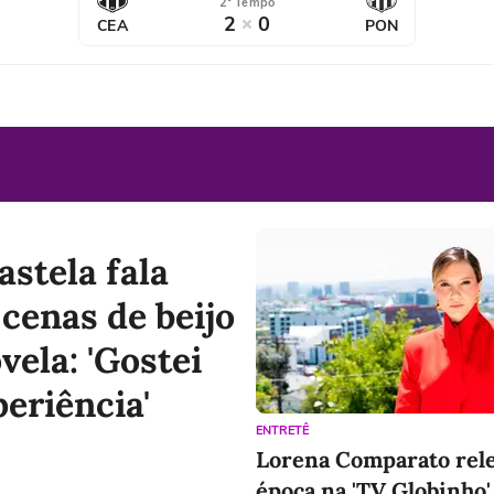
2° Tempo
2
0
CEA
PON
astela fala
 cenas de beijo
vela: 'Gostei
periência'
ENTRETÊ
Lorena Comparato rel
época na 'TV Globinho'