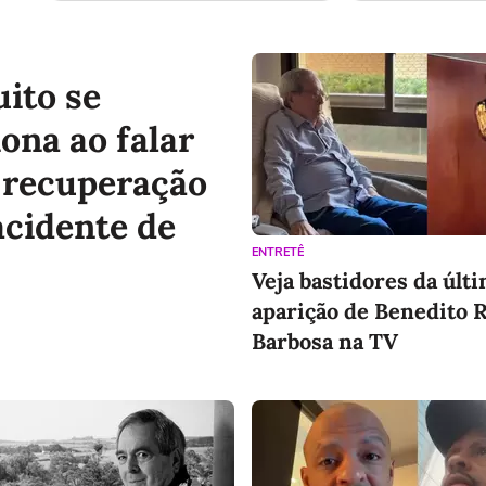
ito se
ona ao falar
 recuperação
acidente de
ENTRETÊ
Veja bastidores da últ
aparição de Benedito 
Barbosa na TV
Curso de Administração
Curso Auxiliar 
Apenas 12x de
Apenas 12x de
14,95
14,95
R$
R$
/mês
/mês
Total de R$ 179,40 por 12 meses
Total de R$ 179,40 