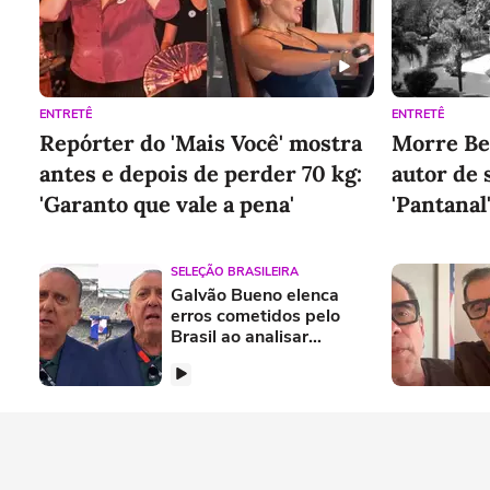
ENTRETÊ
ENTRETÊ
Repórter do 'Mais Você' mostra
Morre Be
antes e depois de perder 70 kg:
autor de
'Garanto que vale a pena'
'Pantanal'
95 anos
SELEÇÃO BRASILEIRA
Galvão Bueno elenca
erros cometidos pelo
Brasil ao analisar
eliminação para a
Noruega