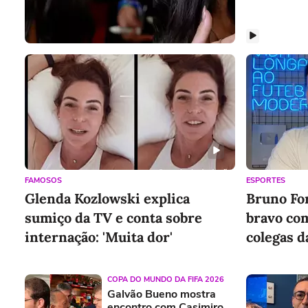
FAMOSOS
ESPORTES
Glenda Kozlowski explica
Bruno For
sumiço da TV e conta sobre
bravo co
internação: 'Muita dor'
colegas d
finish'
COPA DO MUNDO DA FIFA 2026
Galvão Bueno mostra
encontro com Casimiro