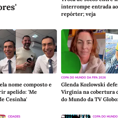
ores'
interrompe entrada ao
repórter; veja
COPA DO MUNDO DA FIFA 2026
vela nome composto e
Glenda Kozlowski def
rir apelido: 'Me
Virginia na cobertura 
e Cesinha'
do Mundo da TV Globo:
ela trabalhar'
CIDADES
COPA DO MUNDO 