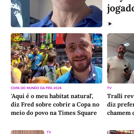
jogad
COPA DO MUNDO DA FIFA 2026
TV
'Aqui é o meu habitat natural',
Tralli re
diz Fred sobre cobrir a Copa no
diz prefe
meio do povo na Times Square
chamem d
TV