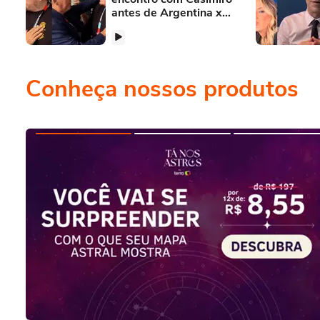
antes de Argentina x
Inglaterra: 'Fala, meu
garoto'
Conheça nossos produtos