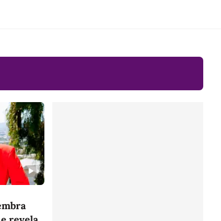
embra
 e revela