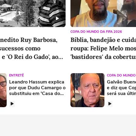
Conhecer produto
Conhece
COPA DO MUNDO DA FIFA 2026
nedito Ruy Barbosa,
Bíblia, bandejão e cui
 sucessos como
roupa: Felipe Melo mo
 e 'O Rei do Gado', aos
'bastidores' da cobertu
Copa
ENTRETÊ
COPA DO MUNDO 
Leandro Hassum explica
Galvão Bueno
por que Dudu Camargo o
e diz que C
substituiu em 'Casa do
será sua últ
Patrão'
narração: 'A 
caindo'