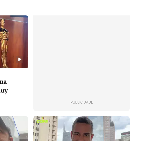
ima
Ruy
PUBLICIDADE
de escritório
Curso Excel Avançado
Apenas 12x de
14,95
R$
/mês
por 12 meses
Total de R$ 179,40 por 12 meses