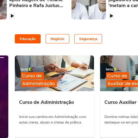
Pinheiro e Rafa Justus
'metam a car
para celebrar
vídeos sobre
aniversário: 'Vai ficar na
da Copa
memória'
Educação
Negócio
Segurança
Curso de Administração
Curso Auxiliar 
Inicie sua carreira em Administração com
Domine rotinas básic
aulas claras, atuais e cheias de prática.
destaque-se em proc