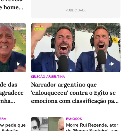
re homens
PUBLICIDADE
SELEÇÃO ARGENTINA
de das
Narrador argentino que
agradece
'enlouqueceu' contra o Egito se
inha
emociona com classificação para
final da Copa
EIRA
FAMOSOS
ow pede que
Morre Rui Rezende, ator
 Seleção
de 'Roque Santeiro', aos