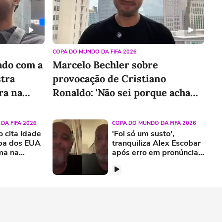
r produto
Conhecer produto
COPA DO MUNDO DA FIFA 2026
dado com a
Marcelo Bechler sobre
stra
provocação de Cristiano
ra na
Ronaldo: 'Não sei porque acha
que não gosto dele'
DA FIFA 2026
COPA DO MUNDO DA FIFA 2026
 cita idade
'Foi só um susto',
opa dos EUA
tranquiliza Alex Escobar
ima na
após erro em pronúncia
gente vai
de palavras