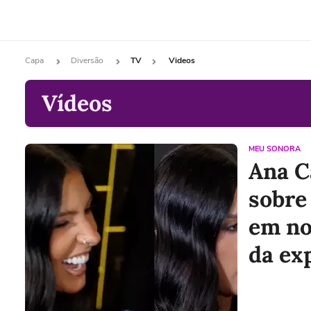
Capa
Diversão
TV
Videos
Vídeos
MEU SONORA
Ana C
sobre
em no
da ex