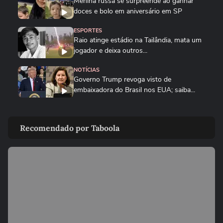
Menina russa se surpreende ao ganhar
doces e bolo em aniversário em SP
ESPORTES
Raio atinge estádio na Tailândia, mata um
jogador e deixa outros...
NOTÍCIAS
Governo Trump revoga visto de
embaixadora do Brasil nos EUA; saiba...
PLANETA
Golfinho fêmea de luto carrega corpo de
Recomendado por Taboola
filhote por vários dias na...
MUNDO
Drone persegue vendedor em mercado,
explode e lança homem contra...
FUTEBOL
Trump nega ter conversado com Infantino
sobre proposta da Fifa...