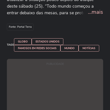
deste sábado (25). “Todo mundo começou a
...mais
entrar debaixo das mesas, para se proteger”,
contou. Segundo a jornalista, agentes armados
entraram no local para proteger lideranças.
Fonte: Portal Terra
Reprodução/Instagram/raquelkrahenbuhl
GLOBO
ESTADOS UNIDOS
TAGS
FAMOSOS EM REDES SOCIAIS
MUNDO
NOTÍCIAS
PUBLICIDADE