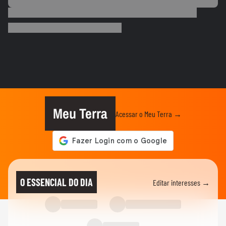
ESTADOS UNIDOS
Trump diz que Israel está 'muito feliz' com
acordo para...
MUNDO
Irã divulga vídeo de petroleiros em
chamas após ataques em Ormuz
AS PRINCIPAIS NOTÍCIAS DA EUROPA
Milhares de imigrantes chegam a Ceuta,
na Espanha, e prefeito pede...
Meu Terra
Acessar o Meu Terra →
MUNDO
Menino de 11 anos viraliza após virar
tradutor da mãe durante...
ELEIÇÕES
Lula diz que não é ‘louco’ de brigar com
O ESSENCIAL DO DIA
Editar interesses →
China e EUA: ‘Quero...
FUTEBOL
No Japão, Zico tranquiliza fãs após
terremoto de grandes...