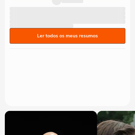
Ler todos os meus resumos