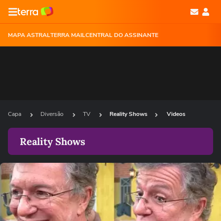
MAPA ASTRAL
TERRA MAIL
CENTRAL DO ASSINANTE
Capa
Diversão
TV
Reality Shows
Videos
Reality Shows
Ops!
Não foi possível reproduzir o vídeo