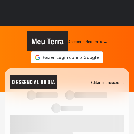
ENTRETÊ
Juliano Floss mostra reencontro com
Marina Sena após final do BBB 26
REALITY SHOWS
Ana Paula Renault grava 1º vídeo após
vencer o BBB 26: ‘Bem passada’
Meu Terra
Acessar o Meu Terra →
REALITY SHOWS
Ana Paula Renault vence o BBB 26; veja
discurso de Tadeu Schmidt:...
REALITY SHOWS
Relembre vídeo gravado pelo pai de Ana
O ESSENCIAL DO DIA
Editar interesses →
Paula durante confinamento...
REALITY SHOWS
Quem era Gerardo Renault, pai de Ana
Paula, que faleceu aos 96 anos