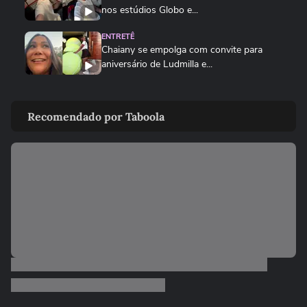
nos estúdios Globo e...
ENTRETÊ
Chaiany se empolga com convite para
aniversário de Ludmilla e...
REALITY SHOWS
Ana Paula Renault reencontra Milena e
Recomendado por Taboola
Juliano para noite de...
ENTRETÊ
Tadeu Schmidt desabafa sobre cansaço
após fim do BBB 26: 'Acabou a...
REALITY SHOWS
Após Globo ser notificada pelo MP,
Boninho diz que a 'Casa do...
REALITY SHOWS
Ex-BBBs Marciele e Gabi reencontram
Dummy 'gigante' sem fantasia e...