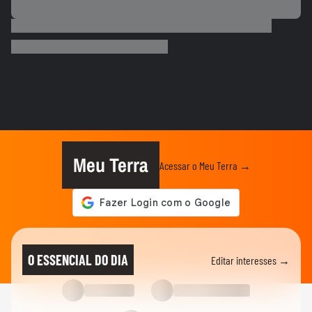
NOTÍCIAS
‘Caminhão-pipa de bençãos’: padre viraliza
ao abençoar fiéis com...
MEU SONORA
Ana Castela fala sobre cenas de beijo em
novela: ‘Gostei da...
FAMOSOS
Após término, Michelle Barros diz que
amor por Shia Phoenix não...
Meu Terra
Acessar o Meu Terra →
FAMOSOS
Em dia de estreia no SBT, Bocardi diz que
conversa com a emissora...
ENTRETÊ
Neymar pai diz que ficará 'muito triste'
O ESSENCIAL DO DIA
Editar interesses →
quando jogador se...
ESPORTES
Davi Lucca diz que gostaria de ver