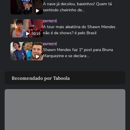
A nave já decolou, baixinhos! Quem tá
sentindo cheirinho de...
ENTRETÊ
A tour mais aleatória do Shawn Mendes
não é de shows? é pelo Brasil
00:19
ENTRETÊ
Shawn Mendes faz 1º post para Bruna
Marquezine e se declara:...
ENTRETÊ
Paulo Gorgulho faz piada com Daniel
Recomendado por Taboola
Vorcaro em peça sobre...
ENTRETÊ
Xuxa emocionou em primeiro show na
turnê de despedidas com voo de...
ENTRETÊ
'Mudou a minha vida': Shawn Mendes se
declara para Bruna...