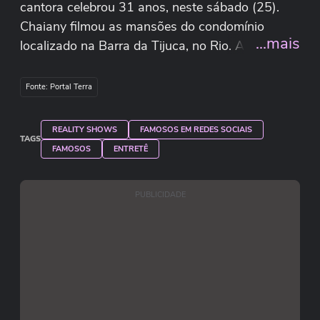
cantora celebrou 31 anos, neste sábado (25).
Chaiany filmou as mansões do condomínio
...mais
localizado na Barra da Tijuca, no Rio. Ao chegar
ao local da festa, ela avisou que ficaria ausente
nas redes: “Vão tomar o celular, vou sumir”.
Fonte: Portal Terra
Reprodução/Instagram/chaianydeandrade
REALITY SHOWS
FAMOSOS EM REDES SOCIAIS
TAGS
FAMOSOS
ENTRETÊ
PUBLICIDADE