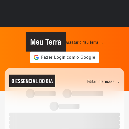
SALA DE TV
Com Caique Aguiar, Sala de TV repercute
a final de ‘A Fazenda 17’
SALA DE TV
Dudu Camargo teve o maior
'descancelamento' da história dos...
Meu Terra
Acessar o Meu Terra →
SALA DE TV
Sala VIP destaca participantes do BBB 26,
o reality show de...
SALA DE TV
Record errou em não amparar Duda em
O ESSENCIAL DO DIA
Editar interesses →
casos de machismo? Sala de TV...
SALA DE TV
Dudu e Saory vão manter o romance fora
de 'A Fazenda'? Caíque...