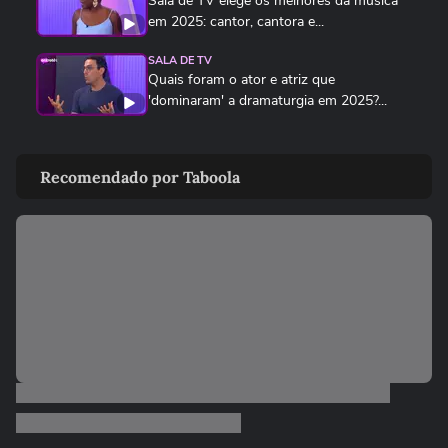
Sala de TV elege os melhores da música
em 2025: cantor, cantora e...
SALA DE TV
Quais foram o ator e atriz que
'dominaram' a dramaturgia em 2025?...
SALA DE TV
Disputas de realities shows surpreendem
Recomendado por Taboola
e causam polêmica no...
SALA DE TV
O melhor apresentador e a melhor
apresentadora de 2025: Sala de TV...
SALA DE TV
Programa lendário da televisão brasileira
vence Melhores do Ano do...
SALA DE TV
Sala de TV elege a revelação de 2025 com
'treta' entre os jurados