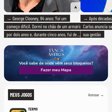
→ George Clooney, 64 anos: 'Foi um
→ Após décadas d
começo difícil. Dormi no chão de um armário
Carlos anuncia sa
por dois anos e, durante cinco anos, fui de
sua gestão
bicicleta aos testes de elenco'
Você sabe de onde vêm seus bloqueios?
Fazer meu Mapa
MEUS JOGOS
Acessar →
TERMO