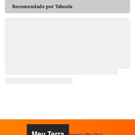
Recomendado por Taboola
Meu Terra
Acessar o Meu Terra →