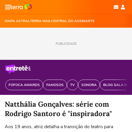
MAPA ASTRAL
TERRA MAIL
CENTRAL DO ASSINANTE
PUBLICIDADE
FOFOCA AWARDS
FAMOSOS
TV
SONORA
BLOG SALA DE 
Natthália Gonçalves: série com
Rodrigo Santoro é "inspiradora"
Aos 19 anos, atriz detalha a transição do teatro para