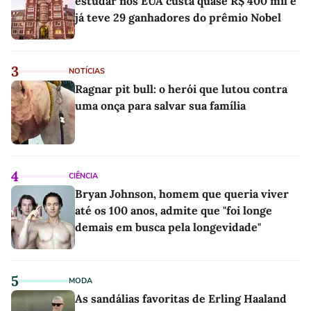
estudar nos EUA custa quase R$ 400 mil e
já teve 29 ganhadores do prêmio Nobel
3
NOTÍCIAS
Ragnar pit bull: o herói que lutou contra
uma onça para salvar sua família
4
CIÊNCIA
Bryan Johnson, homem que queria viver
até os 100 anos, admite que "foi longe
demais em busca pela longevidade"
5
MODA
As sandálias favoritas de Erling Haaland