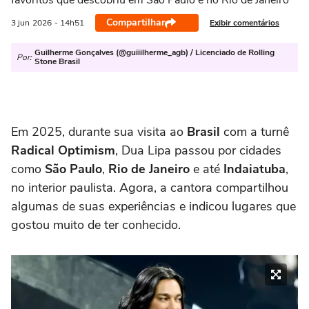
favoritos que descobriu em São Paulo e no Rio de Janeiro
Compartilhar
Exibir comentários
3 jun
2026
- 14h51
Guilherme Gonçalves (@guiiilherme_agb) / Licenciado de Rolling
Por:
Stone Brasil
Em 2025, durante sua visita ao
Brasil
com a turnê
Radical Optimism
, Dua Lipa passou por cidades
como
São Paulo
,
Rio de Janeiro
e até
Indaiatuba
,
no interior paulista. Agora, a cantora compartilhou
algumas de suas experiências e indicou lugares que
gostou muito de ter conhecido.