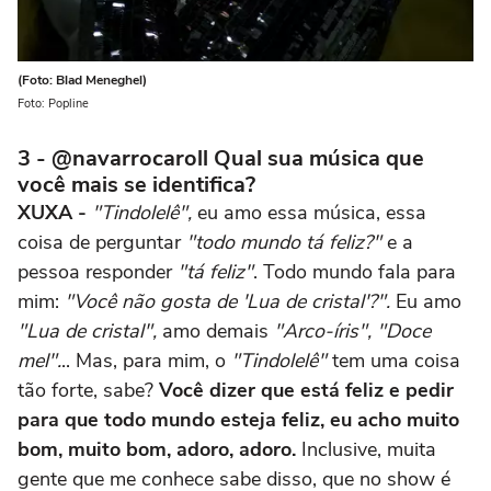
(Foto: Blad Meneghel)
Foto: Popline
3 - @navarrocaroll Qual sua música que
você mais se identifica?
XUXA -
"Tindolelê",
eu amo essa música, essa
coisa de perguntar
"todo mundo tá feliz?"
e a
pessoa responder
"tá feliz"
. Todo mundo fala para
mim:
"Você não gosta de 'Lua de cristal'?".
Eu amo
"Lua de cristal",
amo demais
"Arco-íris", "Doce
mel".
.. Mas, para mim, o
"Tindolelê"
tem uma coisa
tão forte, sabe?
Você dizer que está feliz e pedir
para que todo mundo esteja feliz, eu acho muito
bom, muito bom, adoro, adoro.
Inclusive, muita
gente que me conhece sabe disso, que no show é