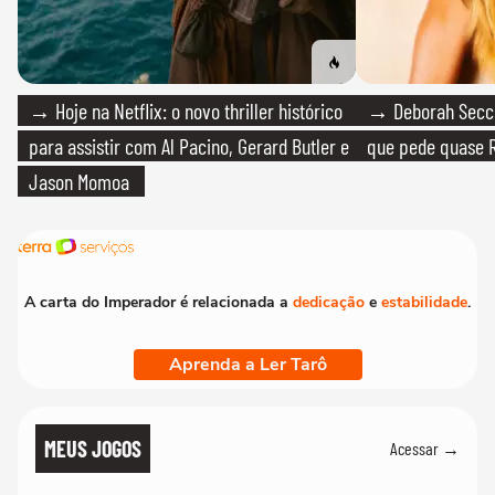
→ Hoje na Netflix: o novo thriller histórico
→ Deborah Secco
para assistir com Al Pacino, Gerard Butler e
que pede quase R
Jason Momoa
A carta do Imperador é relacionada a
dedicação
e
estabilidade
.
Aprenda a Ler Tarô
MEUS JOGOS
Acessar →