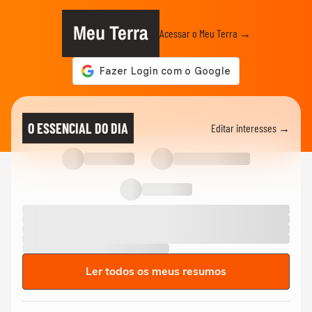
Meu Terra
Acessar o Meu Terra →
O ESSENCIAL DO DIA
Editar interesses →
Ler todos os meus resumos