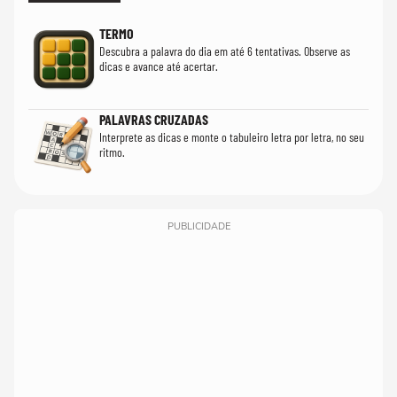
TERMO
Descubra a palavra do dia em até 6 tentativas. Observe as
dicas e avance até acertar.
PALAVRAS CRUZADAS
Interprete as dicas e monte o tabuleiro letra por letra, no seu
ritmo.
PUBLICIDADE