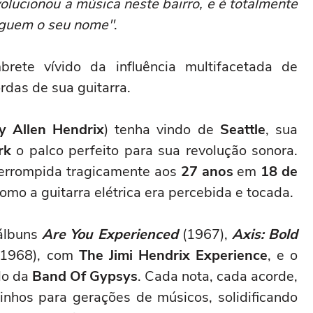
evolucionou a música neste bairro, e é totalmente
eguem o seu nome"
.
ete vívido da influência multifacetada de
ordas de sua guitarra.
 Allen Hendrix
) tenha vindo de
Seattle
, sua
rk
o palco perfeito para sua revolução sonora.
nterrompida tragicamente aos
27 anos
em
18 de
como a guitarra elétrica era percebida e tocada.
álbuns
Are You Experienced
(1967),
Axis: Bold
1968), com
The Jimi Hendrix Experience
, e o
do da
Band Of Gypsys
. Cada nota, cada acorde,
nhos para gerações de músicos, solidificando