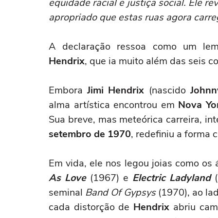
equidade racial e justiça social. Ele r
apropriado que estas ruas agora carr
A declaração ressoa como um lembr
Hendrix
, que ia muito além das seis c
Embora
Jimi Hendrix
(nascido
Johnny
alma artística encontrou em
Nova Yo
Sua breve, mas meteórica carreira, i
setembro de 1970
, redefiniu a forma 
Em vida, ele nos legou joias como os 
As Love
(1967) e
Electric Ladyland
(
seminal
Band Of Gypsys
(1970), ao la
cada distorção de
Hendrix
abriu cami