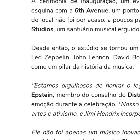
A cerimônia de inauguração, um eve
esquina com a
6th Avenue
, um ponto
do local não foi por acaso: a poucos p
Studios
, um santuário musical erguido
Desde então, o estúdio se tornou um 
Led Zeppelin, John Lennon, David B
como um pilar da história da música.
"Estamos orgulhosos de honrar o l
Epstein
, membro do conselho do
Dist
emoção durante a celebração.
"Nosso 
artes e ativismo, e Jimi Hendrix incorp
Ele não foi apenas um músico inova