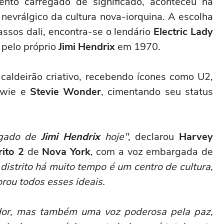
nto carregado de significado, aconteceu na
 nevrálgico da cultura nova-iorquina. A escolha
assos dali, encontra-se o lendário
Electric Lady
 pelo próprio
Jimi Hendrix
em 1970.
caldeirão criativo, recebendo ícones como U2,
owie e
Stevie Wonder
, cimentando seu status
egado de
Jimi Hendrix
hoje",
declarou
Harvey
rito 2
de
Nova York
, com a voz embargada de
distrito há muito tempo é um centro de cultura,
orou todos esses ideais.
dor, mas também uma voz poderosa pela paz,