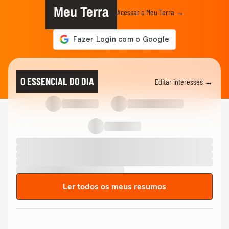
Meu Terra
Acessar o Meu Terra →
O ESSENCIAL DO DIA
Editar interesses →
Ler todos os meus resumos