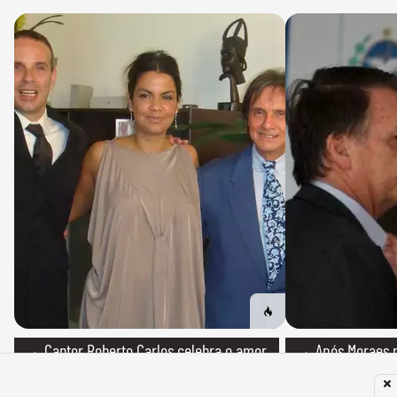
→ Cantor Roberto Carlos celebra o amor
→ Após Moraes ne
pelos quatro filhos; dois já falecidos
carta para Jair B