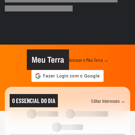
Chegada de ciclone provoca granizo e
afeta mais de 100 casas no RS
NOTÍCIAS
Vídeo mostra o momento em que pai e
madrasta suspeitos de matar...
NOTÍCIAS
Atraso em pedido gera discussão e briga
generalizada entre...
Meu Terra
Acessar o Meu Terra →
CIDADES
Carreta tomba e contêiner de 28
toneladas esmaga carro na Grande...
CIDADES
Carro fica pendurado em estacionamento
O ESSENCIAL DO DIA
Editar interesses →
de prédio após motorista...
CIDADES
Após fim da greve, falha na CPTM
provoca lotação em estações de...