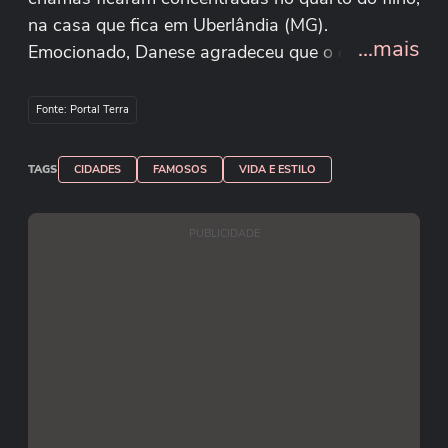
na casa que fica em Uberlândia (MG).
...mais
Emocionado, Danese agradeceu que o cômodo
estava vazio. Ele também mostrou gratidão aos
bombeiros que atenderam a ocorrência. Imagens:
Fonte: Portal Terra
Reprodução/Instagram/@rdaneseoficial
TAGS
CIDADES
FAMOSOS
VIDA E ESTILO
PUBLICIDADE