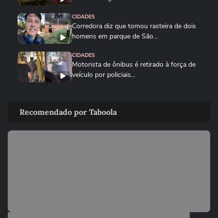
CIDADES
Corredora diz que tomou rasteira de dois
homens em parque de São...
CIDADES
Motorista de ônibus é retirado à força de
veículo por policiais...
CIDADES
Sessão da Câmara é interrompida após
Recomendado por Taboola
briga entre vereadores no...
VIDA E ESTILO
'Comecei por necessidade de criança':
artista transforma tubos de...
CIDADES
Tornado atinge cidade do RS pela
segunda semana seguida; veja
CIDADES