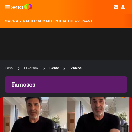
MAPA ASTRAL
TERRA MAIL
CENTRAL DO ASSINANTE
Capa
Diversão
Gente
Videos
Famosos
Ops!
Não foi possível reproduzir o vídeo