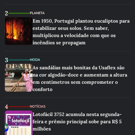
2
PLANETA
Em 1950, Portugal plantou eucaliptos para
estabilizar seus solos. Sem saber,
multiplicou a velocidade com que os
incêndios se propagam
3
MODA
As sandálias mais bonitas da Usaflex são
na cor algodão-doce e aumentam a altura
em centímetros sem comprometer o
conforto
4
NOTÍCIAS
Lotofácil 3752 acumula nesta segunda-
feira e prêmio principal sobe para R$ 5
milhões