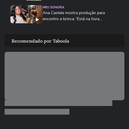
MEU SONORA
Ana Castela mostra produção para
encontro e brinca: 'Está na hora...
FAMOSOS
Homem viraliza ao contar
Recomendado por Taboola
constrangimento por causa de nome
'unissex'
FAMOSOS
Repórter da Record cai em bueiro durante
transmissão ao vivo em...
FAMOSOS
Gretchen atualiza recuperação após
transplante capilar: ‘Olha como...
FAMOSOS
'Raiva enorme': colega comenta prisão de
ator suspeito de estuprar...
FAMOSOS
'Mulheres precisam ser amadas, e não