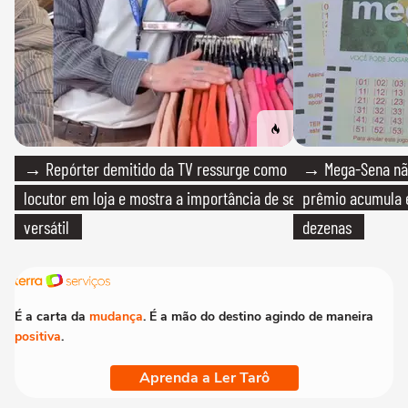
→ Repórter demitido da TV ressurge como
→ Mega-Sena não
locutor em loja e mostra a importância de ser
prêmio acumula e
versátil
dezenas
É a carta da
mudança
. É a mão do destino agindo de maneira
positiva
.
Aprenda a Ler Tarô