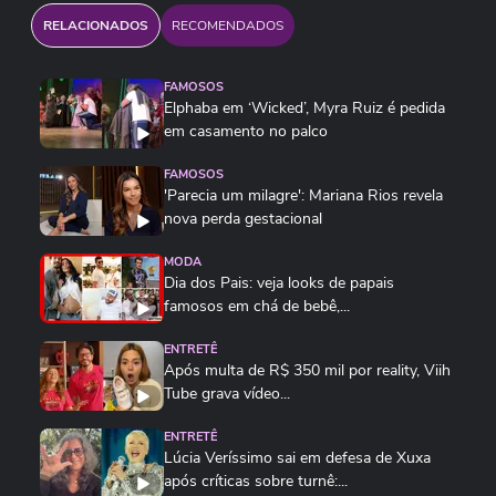
RELACIONADOS
RECOMENDADOS
FAMOSOS
Elphaba em ‘Wicked’, Myra Ruiz é pedida
em casamento no palco
FAMOSOS
'Parecia um milagre': Mariana Rios revela
nova perda gestacional
MODA
Dia dos Pais: veja looks de papais
famosos em chá de bebê,...
ENTRETÊ
Após multa de R$ 350 mil por reality, Viih
Tube grava vídeo...
ENTRETÊ
Lúcia Veríssimo sai em defesa de Xuxa
após críticas sobre turnê:...