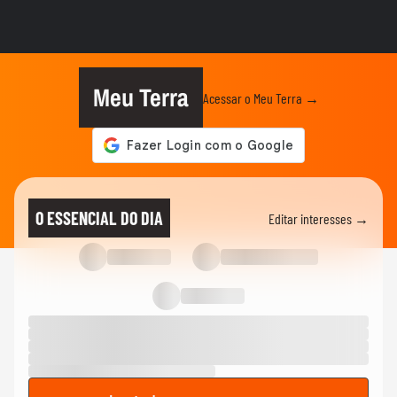
compreendidas': namorado de...
FAMOSOS
Jojo Todynho se anima após lipo para
retirar 4 kg das pernas:...
Meu Terra
Acessar o Meu Terra →
FAMOSOS
Boni rebate comentário de que ‘está gagá’
nas redes sociais
01:18
ENTRETÊ
Paulo Gorgulho faz piada com Daniel
O ESSENCIAL DO DIA
Editar interesses →
Vorcaro em peça sobre...
NOTÍCIAS
‘Caminhão-pipa de bençãos’: padre viraliza
ao abençoar fiéis com...