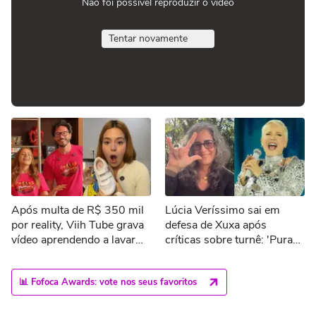
Não foi possível reproduzir o vídeo
Tentar novamente
Após multa de R$ 350 mil
Lúcia Veríssimo sai em
por reality, Viih Tube grava
defesa de Xuxa após
vídeo aprendendo a lavar
críticas sobre turnê: 'Pura
roupa: 'Nasci patricinha
inveja'
mimada'
📊 Fofoca Awards: vote nos seus favoritos