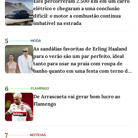
Eles percorreram 2.500 km em um carro
elétrico e chegaram a uma conclusão
difícil: o motor a combustão continua
imbatível na estrada
5
MODA
As sandálias favoritas de Erling Haaland
para o verão são um par perfeito, ideal
tanto para usar na praia com roupa de
banho quanto em uma festa com terno de
linho
6
FLAMENGO
De Arrascaeta vai gerar bom lucro ao
Flamengo
7
NOTÍCIAS