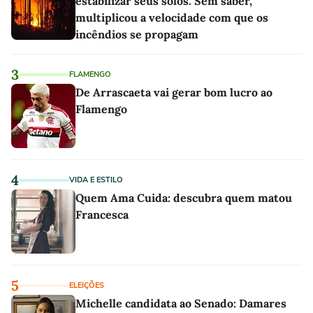
estabilizar seus solos. Sem saber,
multiplicou a velocidade com que os
incêndios se propagam
3
FLAMENGO
De Arrascaeta vai gerar bom lucro ao
Flamengo
4
VIDA E ESTILO
Quem Ama Cuida: descubra quem matou
Francesca
5
ELEIÇÕES
Michelle candidata ao Senado: Damares