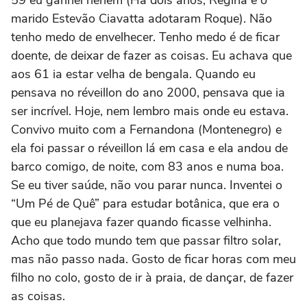
59 eu ganhei neném (Há dois anos, Regina e o
marido Estevão Ciavatta adotaram Roque). Não
tenho medo de envelhecer. Tenho medo é de ficar
doente, de deixar de fazer as coisas. Eu achava que
aos 61 ia estar velha de bengala. Quando eu
pensava no réveillon do ano 2000, pensava que ia
ser incrível. Hoje, nem lembro mais onde eu estava.
Convivo muito com a Fernandona (Montenegro) e
ela foi passar o réveillon lá em casa e ela andou de
barco comigo, de noite, com 83 anos e numa boa.
Se eu tiver saúde, não vou parar nunca. Inventei o
“Um Pé de Quê” para estudar botânica, que era o
que eu planejava fazer quando ficasse velhinha.
Acho que todo mundo tem que passar filtro solar,
mas não passo nada. Gosto de ficar horas com meu
filho no colo, gosto de ir à praia, de dançar, de fazer
as coisas.