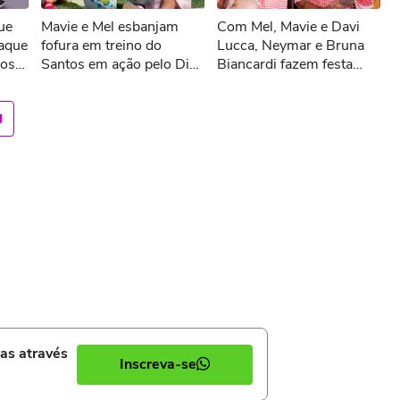
ue
Mavie e Mel esbanjam
Com Mel, Mavie e Davi
ar novamente
taque
fofura em treino do
Lucca, Neymar e Bruna
ros
Santos em ação pelo Dia
Biancardi fazem festa
tese
dos Pais
junina fora de época em
Guarujá
ias através
Inscreva-se