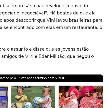
et, a empresária não revelou o motivo do
egociar o inegociável". Há boatos de que ela
o após descobrir que Vini levou brasileiras para
ria se encontrado com elas em um restaurante, o
re o assunto e disse que as jovens estão
amigos de Vini e Eder Militão, que negou o
aparece pela 1ª vez após término com Vini Jr:
sível reproduzir o vídeo