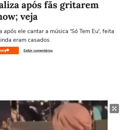
aliza após fãs gritarem
how; veja
a após ele cantar a música 'Só Tem Eu', feita
inda eram casados
har
Exibir comentários