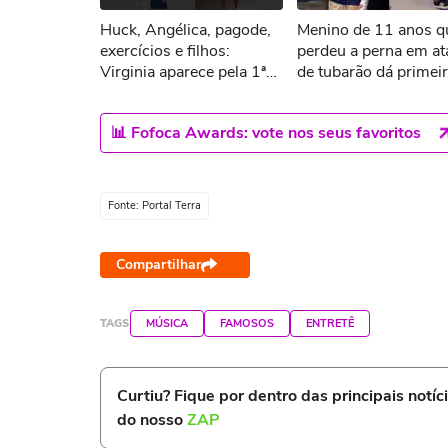
Huck, Angélica, pagode,
Menino de 11 anos q
Tent
exercícios e filhos:
perdeu a perna em a
Virginia aparece pela 1ª
de tubarão dá primei
vez após término com
passos com nova pró
Vini Jr
📊 Fofoca Awards: vote nos seus favoritos
Fonte: Portal Terra
Compartilhar
TAGS
MÚSICA
FAMOSOS
ENTRETÊ
Curtiu? Fique por dentro das principais notíc
do nosso
ZAP