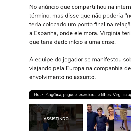
No anúncio que compartilhou na intern
término, mas disse que não poderia "n
teria colocado um ponto final na relaçã
a Espanha, onde ele mora. Virginia te
que teria dado início a uma crise.
A equipe do jogador se manifestou sob
viajando pela Europa na companhia de 
envolvimento no assunto.
Huck, Angélica, pagode, exercícios e filhos: Virginia 
Ops!
ASSISTINDO
Não foi pos