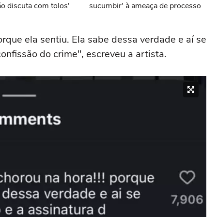
ão discuta com tolos'
sucumbir' à ameaça de processo
orque ela sentiu. Ela sabe dessa verdade e aí se
onfissão do crime", escreveu a artista.