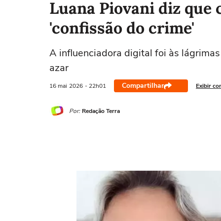
Luana Piovani diz que 
'confissão do crime'
A influenciadora digital foi às lágrimas
azar
Compartilhar
16 mai
2026
- 22h01
Exibir co
Por:
Redação Terra