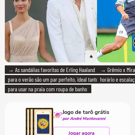
→ As sandálias favoritas de Erling Haaland
→ Grêmio x Mirass
para o verão são um par perfeito, ideal tanto
horário e escalaç
para usar na praia com roupa de banho
quanto em uma festa com terno de linho
Jogo de tarô grátis
por André Mantovanni
Jogar agora