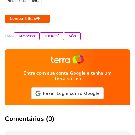
Fonte: Redação Terra
Compartilhar
TAGS
FAMOSOS
ENTRETÊ
NÓS
Entre com sua conta Google e tenha um
Terra só seu
Comentários (0)