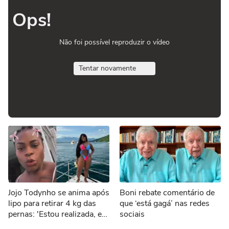
Ops!
Não foi possível reproduzir o vídeo
Tentar novamente
Jojo Todynho se anima após
Boni rebate comentário de
lipo para retirar 4 kg das
que ‘está gagá’ nas redes
pernas: 'Estou realizada, eu
sociais
tenho joelho!'