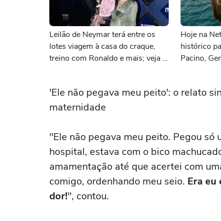
Leilão de Neymar terá entre os
Hoje na Netf
lotes viagem à casa do craque,
histórico p
treino com Ronaldo e mais; veja a
Pacino, Ger
lista
Momoa
'Ele não pegava meu peito': o relato s
maternidade
"Ele não pegava meu peito. Pegou só 
hospital, estava com o bico machucad
amamentação até que acertei com uma.
comigo, ordenhando meu seio.
Era eu 
dor!
", contou.