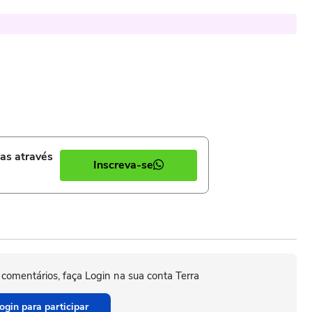
ias através
Inscreva-se
 comentários, faça Login na sua conta Terra
ogin para participar