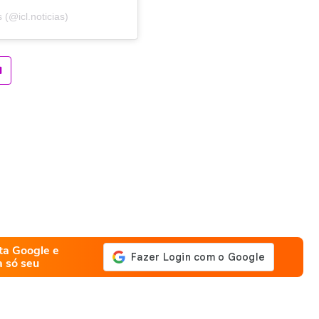
(@icl.noticias)
ta Google e
a só seu