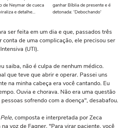
deo de Neymar de cueca
ganhar Bíblia de presente e é
raliza e detalhe
detonada: 'Debochando'
o corpo do jogador
a; entenda!
ara ser feita em um dia e que, passados três
por conta de uma complicação, ele precisou ser
ntensiva (UTI).
eu saiba, não é culpa de nenhum médico.
al que teve que abrir e operar. Passei uns
ente na minha cabeça era você cantando. Eu
tempo. Ouvia e chorava. Não era uma questão
s pessoas sofrendo com a doença", desabafou.
 Pele
, composta e interpretada por Zeca
na voz de Fagner. "Para virar paciente, você