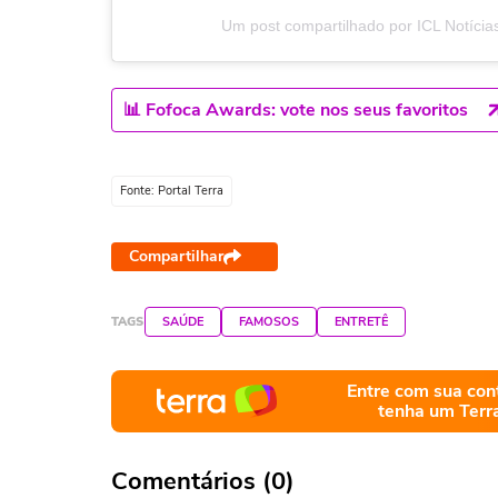
Um post compartilhado por ICL Notícias 
📊 Fofoca Awards: vote nos seus favoritos
Fonte: Portal Terra
Compartilhar
TAGS
SAÚDE
FAMOSOS
ENTRETÊ
Entre com sua con
tenha um Terr
Comentários (0)