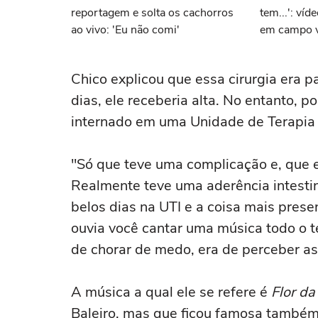
reportagem e solta os cachorros
tem...': ví
ao vivo: 'Eu não comi'
em campo vi
inusitado n
rouba a cen
Chico explicou que essa cirurgia era p
dias, ele receberia alta. No entanto, 
internado em uma Unidade de Terapia I
"Só que teve uma complicação e, que 
Realmente teve uma aderência intestin
belos dias na UTI e a coisa mais pres
ouvia você cantar uma música todo o 
de chorar de medo, era de perceber a
A música a qual ele se refere é
Flor da
Baleiro, mas que ficou famosa também 