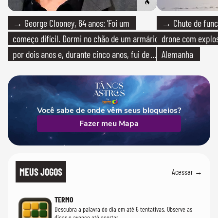
→ George Clooney, 64 anos: 'Foi um
→ Chute de func
começo difícil. Dormi no chão de um armário
drone com explos
por dois anos e, durante cinco anos, fui de
Alemanha
bicicleta aos testes de elenco'
Você sabe de onde vêm seus bloqueios?
Fazer meu Mapa
MEUS JOGOS
Acessar →
TERMO
Descubra a palavra do dia em até 6 tentativas. Observe as
dicas e avance até acertar.