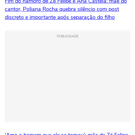
Fim do namoro de Zé Felipe e Ana Castela: mãe do
cantor, Poliana Rocha quebra silêncio com post
discreto e importante após separação do filho
PUBLICIDADE
'Amo o homem que ele se tornou': mãe de Zé Felipe