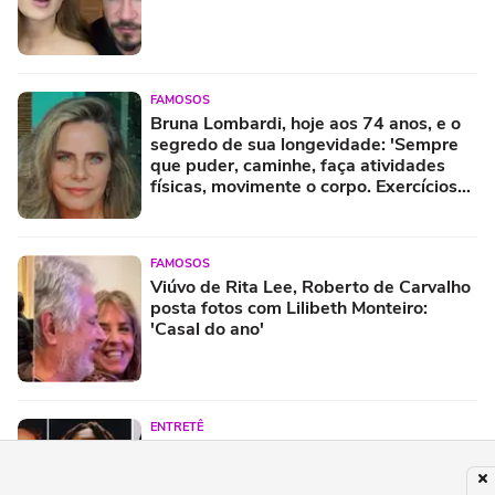
FAMOSOS
Bruna Lombardi, hoje aos 74 anos, e o
segredo de sua longevidade: 'Sempre
que puder, caminhe, faça atividades
físicas, movimente o corpo. Exercícios
diários, mesmo pequenos, são
libertadores'
FAMOSOS
Viúvo de Rita Lee, Roberto de Carvalho
posta fotos com Lilibeth Monteiro:
'Casal do ano'
ENTRETÊ
Festival Timbre 2026 reúne BK’,
AJULLIACOSTA e NandaTsunami em
encontro de diferentes gerações do rap