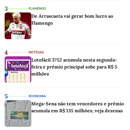
3
FLAMENGO
De Arrascaeta vai gerar bom lucro ao
Flamengo
4
NOTÍCIAS
Lotofácil 3752 acumula nesta segunda-
feira e prêmio principal sobe para R$ 5
milhões
5
ECONOMIA
Mega-Sena não tem vencedores e prêmio
acumula em R$ 135 milhões; veja dezenas