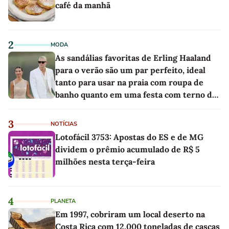
café da manhã
2
MODA
As sandálias favoritas de Erling Haaland
para o verão são um par perfeito, ideal
tanto para usar na praia com roupa de
banho quanto em uma festa com terno de
linho
3
NOTÍCIAS
Lotofácil 3753: Apostas do ES e de MG
dividem o prêmio acumulado de R$ 5
milhões nesta terça-feira
4
PLANETA
Em 1997, cobriram um local deserto na
Costa Rica com 12.000 toneladas de cascas