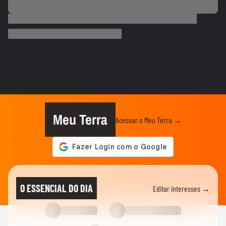
MODA
Dia dos Pais: veja looks de papais
famosos em chá de bebê,...
ENTRETÊ
Após multa de R$ 350 mil por reality, Viih
Tube grava vídeo...
ENTRETÊ
Lúcia Veríssimo sai em defesa de Xuxa
após críticas sobre turnê:...
Meu Terra
Acessar o Meu Terra →
MEU SONORA
Ana Castela mostra produção para
encontro e brinca: 'Está na hora...
FAMOSOS
Homem viraliza ao contar
O ESSENCIAL DO DIA
Editar interesses →
constrangimento por causa de nome
'unissex'
ENTRETÊ
Gretchen atualiza recuperação após