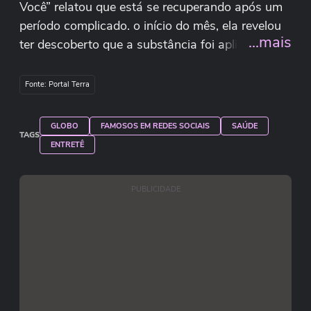
Você” relatou que está se recuperando após um
período complicado. o início do mês, ela revelou
...mais
ter descoberto que a substância foi aplicada em
seu nariz sem o seu conhecimento. caso ocorreu
em 2007, quando ela tinha 17 anos e se
Fonte: Portal Terra
submeteu a uma cirurgia plástica em Curitiba.
jornalista explicou que só soube da aplicação
GLOBO
FAMOSOS EM REDES SOCIAIS
SAÚDE
recentemente, após procurar ajuda médica por
TAGS
ENTRETÊ
questões respiratórias.
Reprodução/Instagram/julianemassaoka
PUBLICIDADE