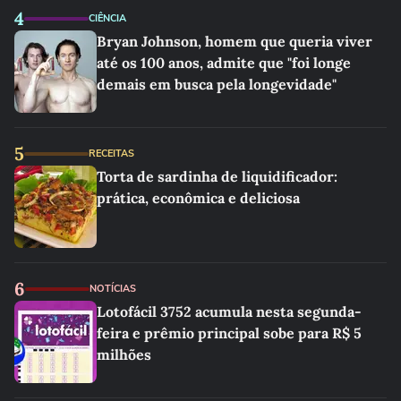
4
CIÊNCIA
Bryan Johnson, homem que queria viver
até os 100 anos, admite que "foi longe
demais em busca pela longevidade"
5
RECEITAS
Torta de sardinha de liquidificador:
prática, econômica e deliciosa
6
NOTÍCIAS
Lotofácil 3752 acumula nesta segunda-
feira e prêmio principal sobe para R$ 5
milhões