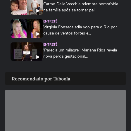
Carmo Dalla Vecchia relembra homofobia
na família após se tornar pai
ENTRETÊ
Virginia Fonseca adia voo para o Rio por
causa de ventos fortes e...
ENTRETÊ
'Parecia um milagre': Mariana Rios revela
nova perda gestacional...
ENTRETÊ
Elphaba em 'Wicked', Myra Ruiz é pedida
Recomendado por Taboola
em casamento no palco #shorts
FAMOSOS
Elphaba em ‘Wicked’, Myra Ruiz é pedida
em casamento no palco
FAMOSOS
'Parecia um milagre': Mariana Rios revela
nova perda gestacional