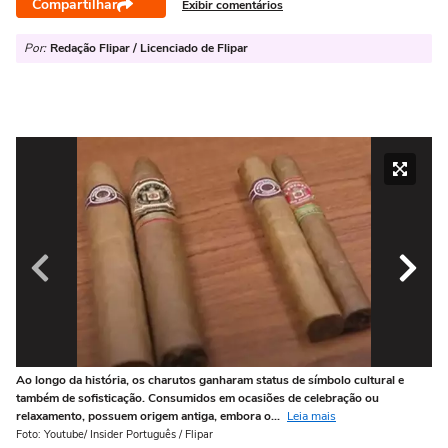
Compartilhar
Exibir comentários
Por:
Redação Flipar / Licenciado de Flipar
Ao longo da história, os charutos ganharam status de símbolo cultural e
De
também de sofisticação. Consumidos em ocasiões de celebração ou
ch
relaxamento, possuem origem antiga, embora o...
Leia mais
sob
Foto: Youtube/ Insider Português / Flipar
Fo