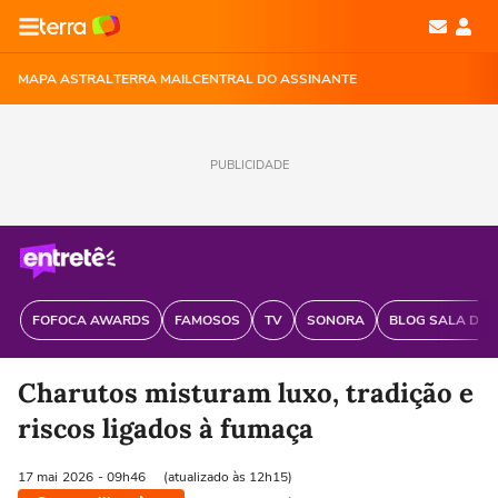
MAPA ASTRAL
TERRA MAIL
CENTRAL DO ASSINANTE
PUBLICIDADE
FOFOCA AWARDS
FAMOSOS
TV
SONORA
BLOG SALA DE 
Charutos misturam luxo, tradição e
riscos ligados à fumaça
17 mai
2026
- 09h46
(atualizado às 12h15)