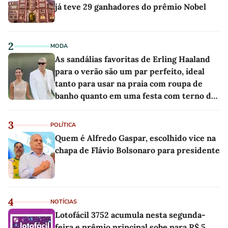
já teve 29 ganhadores do prêmio Nobel
2
MODA
As sandálias favoritas de Erling Haaland
para o verão são um par perfeito, ideal
tanto para usar na praia com roupa de
banho quanto em uma festa com terno de
linho
3
POLÍTICA
Quem é Alfredo Gaspar, escolhido vice na
chapa de Flávio Bolsonaro para presidente
4
NOTÍCIAS
Lotofácil 3752 acumula nesta segunda-
feira e prêmio principal sobe para R$ 5