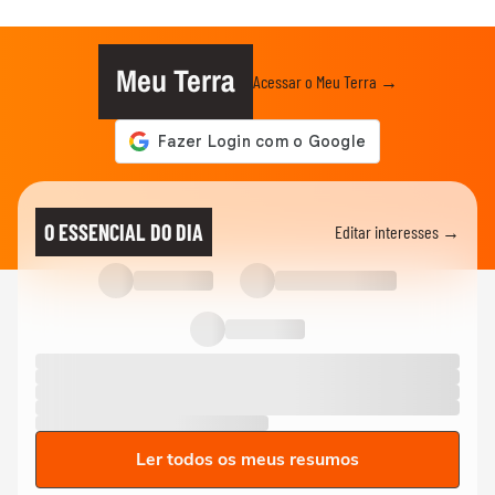
Meu Terra
Acessar o Meu Terra →
O ESSENCIAL DO DIA
Editar interesses →
Ler todos os meus resumos