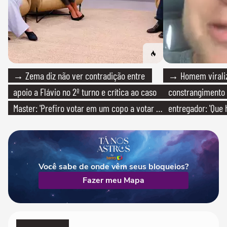
→ Zema diz não ver contradição entre
→ Homem viraliz
apoio a Flávio no 2º turno e crítica ao caso
constrangimento
Master: 'Prefiro votar em um copo a votar no
entregador: 'Que 
PT'
Você sabe de onde vêm seus bloqueios?
Fazer meu Mapa