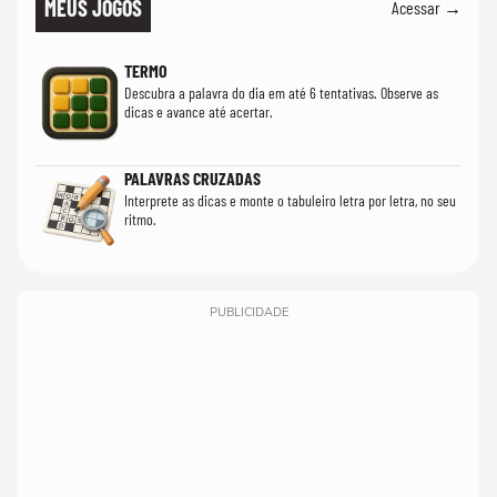
MEUS JOGOS
Acessar →
TERMO
Descubra a palavra do dia em até 6 tentativas. Observe as
dicas e avance até acertar.
PALAVRAS CRUZADAS
Interprete as dicas e monte o tabuleiro letra por letra, no seu
ritmo.
PUBLICIDADE