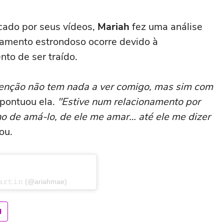
cado por seus vídeos,
Mariah
fez uma análise
jamento estrondoso ocorre devido à
nto de ser traído.
tenção não tem nada a ver comigo, mas sim com
 pontuou ela.
"Estive num relacionamento por
ho de amá-lo, de ele me amar… até ele me dizer
ou.
𝚊𝚛𝚝𝚒𝚗 (@ariahmae)