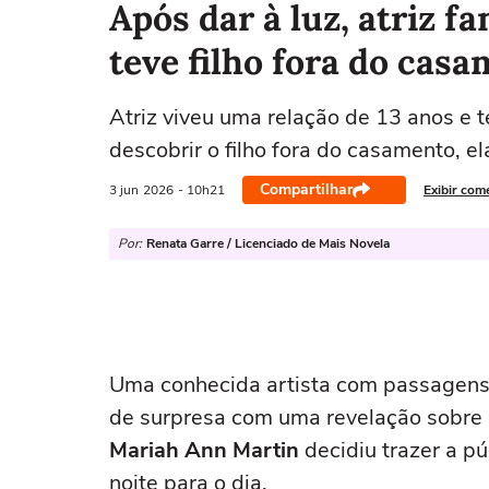
Após dar à luz, atriz 
teve filho fora do casa
Atriz viveu uma relação de 13 anos e t
descobrir o filho fora do casamento, e
Compartilhar
3 jun
2026
- 10h21
Exibir com
Por:
Renata Garre / Licenciado de Mais Novela
Uma conhecida artista com passagens 
de surpresa com uma revelação sobre s
Mariah Ann Martin
decidiu trazer a p
noite para o dia.