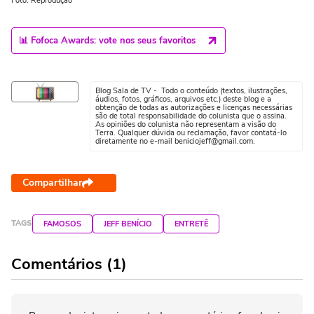
Foto: Reprodução
📊 Fofoca Awards: vote nos seus favoritos
Blog Sala de TV - Todo o conteúdo (textos, ilustrações,
áudios, fotos, gráficos, arquivos etc.) deste blog e a
obtenção de todas as autorizações e licenças necessárias
são de total responsabilidade do colunista que o assina.
As opiniões do colunista não representam a visão do
Terra. Qualquer dúvida ou reclamação, favor contatá-lo
diretamente no e-mail beniciojeff@gmail.com.
Compartilhar
TAGS
FAMOSOS
JEFF BENÍCIO
ENTRETÊ
Comentários (1)