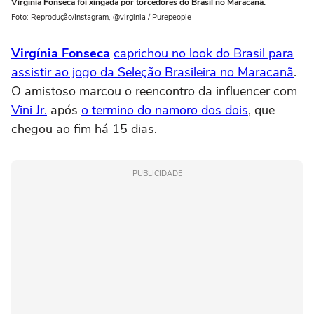
Virgínia Fonseca foi xingada por torcedores do Brasil no Maracanã.
Foto: Reprodução/Instagram, @virginia / Purepeople
Virgínia Fonseca
caprichou no look do Brasil para
assistir ao jogo da Seleção Brasileira no Maracanã
.
O amistoso marcou o reencontro da influencer com
Vini Jr.
após
o termino do namoro dos dois
, que
chegou ao fim há 15 dias.
PUBLICIDADE